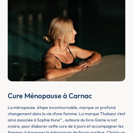
Cure Ménopause à Carnac
La ménopause, étape incontournable, marque un profond
changement dans la vie d’une femme. La marque Thalazur s’est
ainsi associée à Sophie Kune* , auteure du livre Game is not
ovaire, pour élaborer cette cure de 6 jours et accompagner les
femmes à traverser la ménopause de façon positive. Choisir ce