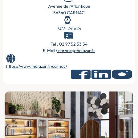
Avenue de l'Atlantique
56340 CARNAC
7J/7- 24h/24
Tel : 02 97 52 53 54
E-Mail :
carnac@thalazur.fr
https://www.thalazur.fr/carnac/