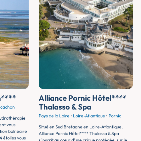
n****
Alliance Pornic Hôtel****
Thalasso & Spa
rcachon
Pays de la Loire
•
Loire-Atlantique
•
Pornic
hydrothérapie
ent vous
Situé en Sud Bretagne en Loire-Atlantique,
tion balnéaire
Alliance Pornic Hôtel**** Thalasso & Spa
4 étoiles vous
s’inscrit au cœur d’une crique protégée, sur le