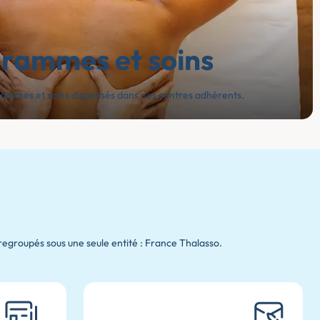
grammes et soins
grammes et soins dispensés dans nos centres adhérents.
regroupés sous une seule entité : France Thalasso.