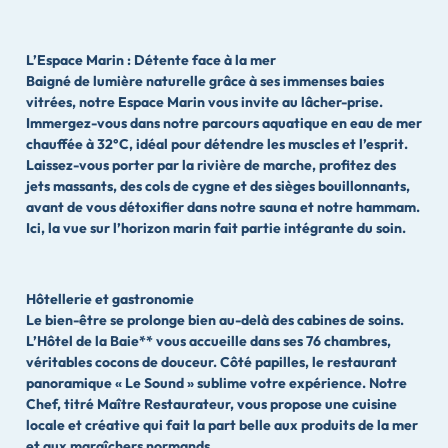
L’Espace Marin : Détente face à la mer
Baigné de lumière naturelle grâce à ses immenses baies
vitrées, notre Espace Marin vous invite au lâcher-prise.
Immergez-vous dans notre parcours aquatique en eau de mer
chauffée à 32°C, idéal pour détendre les muscles et l’esprit.
Laissez-vous porter par la rivière de marche, profitez des
jets massants, des cols de cygne et des sièges bouillonnants,
avant de vous détoxifier dans notre sauna et notre hammam.
Ici, la vue sur l’horizon marin fait partie intégrante du soin.
Hôtellerie et gastronomie
Le bien-être se prolonge bien au-delà des cabines de soins.
L’Hôtel de la Baie** vous accueille dans ses 76 chambres,
véritables cocons de douceur. Côté papilles, le restaurant
panoramique « Le Sound » sublime votre expérience. Notre
Chef, titré Maître Restaurateur, vous propose une cuisine
locale et créative qui fait la part belle aux produits de la mer
et aux maraîchers normands.