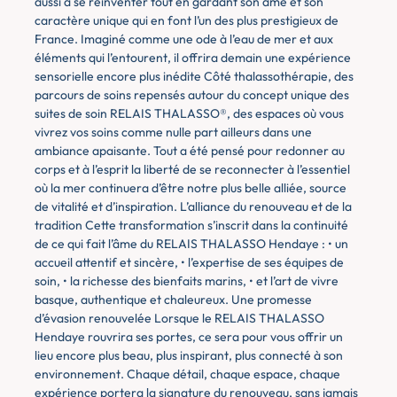
aussi à se réinventer tout en gardant son âme et son
caractère unique qui en font l’un des plus prestigieux de
France. Imaginé comme une ode à l’eau de mer et aux
éléments qui l’entourent, il offrira demain une expérience
sensorielle encore plus inédite Côté thalassothérapie, des
parcours de soins repensés autour du concept unique des
suites de soin RELAIS THALASSO®, des espaces où vous
vivrez vos soins comme nulle part ailleurs dans une
ambiance apaisante. Tout a été pensé pour redonner au
corps et à l’esprit la liberté de se reconnecter à l’essentiel
où la mer continuera d’être notre plus belle alliée, source
de vitalité et d’inspiration. L’alliance du renouveau et de la
tradition Cette transformation s’inscrit dans la continuité
de ce qui fait l’âme du RELAIS THALASSO Hendaye : • un
accueil attentif et sincère, • l’expertise de ses équipes de
soin, • la richesse des bienfaits marins, • et l’art de vivre
basque, authentique et chaleureux. Une promesse
d’évasion renouvelée Lorsque le RELAIS THALASSO
Hendaye rouvrira ses portes, ce sera pour vous offrir un
lieu encore plus beau, plus inspirant, plus connecté à son
environnement. Chaque détail, chaque espace, chaque
expérience portera la signature du renouveau, sans jamais