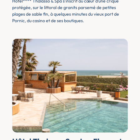
Hôtel**** Thalasso & Spa s’inscrit au cœur d’une crique
protégée, sur le littoral de granits parsemé de petites
Surf
(2)
plages de sable fin, à quelques minutes du vieux port de
Pornic, du casino et de ses boutiques.