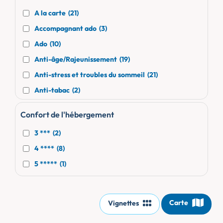
A la carte
(21)
Accompagnant ado
(3)
Ado
(10)
Anti-âge/Rajeunissement
(19)
Anti-stress et troubles du sommeil
(21)
Anti-tabac
(2)
Autres sports
(6)
Confort de l'hébergement
Ayurvédique
(6)
3 ***
(2)
Beauté/Esthétique
(22)
4 ****
(8)
Cardio/Fitness
(6)
5 *****
(1)
Coaching personnalisé
(6)
Découverte
(20)
Détente & Relaxation
(30)
Carte
Vignettes
Détox
(14)