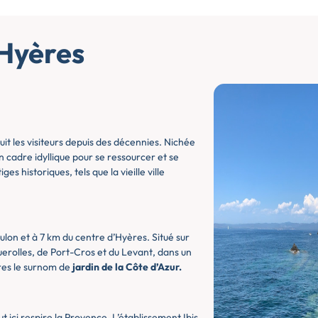
 Hyères
it les visiteurs depuis des décennies. Nichée
un cadre idyllique pour se ressourcer et se
es historiques, tels que la vieille ville
lon et à 7 km du centre d’Hyères. Situé sur
erolles, de Port-Cros et du Levant, dans un
ères le surnom de
jardin de la Côte d’Azur.
t ici respire la Provence. L’établissement Ibis