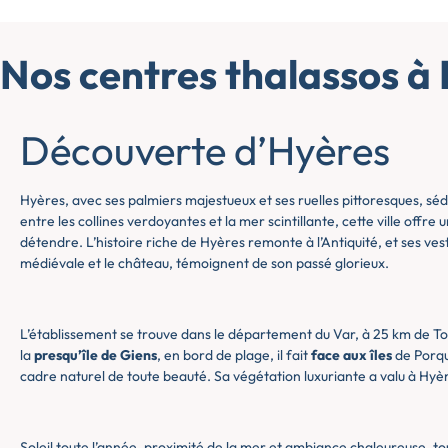
Nos centres thalassos à
Découverte d’Hyères
Hyères, avec ses palmiers majestueux et ses ruelles pittoresques, sédu
entre les collines verdoyantes et la mer scintillante, cette ville offre 
détendre. L’histoire riche de Hyères remonte à l’Antiquité, et ses vestig
médiévale et le château, témoignent de son passé glorieux.
L’établissement se trouve dans le département du Var, à 25 km de Tou
la
presqu’île de Giens
, en bord de plage, il fait
face aux îles
de Porqu
cadre naturel de toute beauté. Sa végétation luxuriante a valu à Hy
Soleil toute l’année, proximité de la mer et ambiance chaleureuse, tou