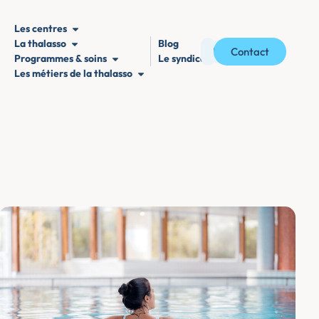
Les centres
La thalasso
Blog
Contact
Programmes & soins
Le syndicat
Les métiers de la thalasso