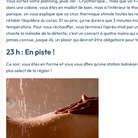
Vous sortez votre planning, jeudi 14h : Cryothérapie… mais que va-t-il
dans une cabine, vous êtes en maillot de bain, mais à l’intérieur le
panique, on vous explique que ce choc thermique stimule toutes les r
rétablir l’équilibre du corps. Et au pire, ça ne durera que 3 minutes
température. Pour vous réchauffer, vous terminez l’après-midi par un
chante la mélodie de la détente, c’est un concert à quatre mains qui 
jamais connue, jusque-là, un plaisir qui devrait être obligatoire pour t
23 h : En piste !
Ce soir, vous êtes en forme et vous vous dîtes qu’une station balnéaire 
plus select de la région !