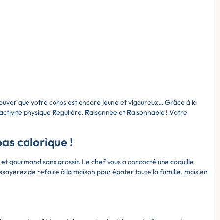
prouver que votre corps est encore jeune et vigoureux… Grâce à la
 activité physique
R
égulière,
R
aisonnée et
R
aisonnable ! Votre
as calorique !
et gourmand sans grossir. Le chef vous a concocté une coquille
ayerez de refaire à la maison pour épater toute la famille, mais en