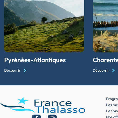
Pyrénées-Atlantiques
Charent
Découvrir
Découvrir
Progra
Les mét
Le Syn
Nos off