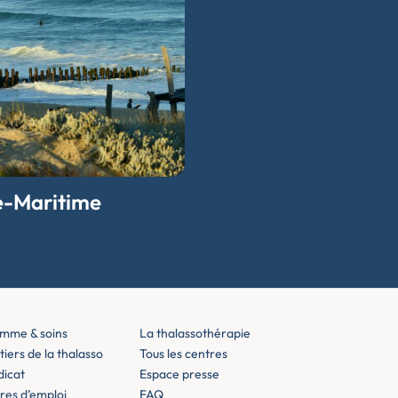
e-Maritime
mme & soins
La thalassothérapie
iers de la thalasso
Tous les centres
dicat
Espace presse
res d’emploi
FAQ