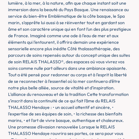
lumière, à la mer, à la nature, afin que chaque instant soit une
immersion dans la beauté du Pays Basque. Une renaissance au
service du bien-être Emblématique de la côte basque, le Spa
marin, s’apprête lui aussi à se réinventer tout en gardant son
âme et son caractère unique qui en font l’un des plus prestigieux
de France. Imaginé comme une ode à l’eau de mer et aux
éléments qui l’entourent, il offrira demain une expérience
sensorielle encore plus inédite Côté thalassothérapie, des
parcours de soins repensés autour du concept unique des suites
de soin RELAIS THALASSO®, des espaces où vous vivrez vos
soins comme nulle part ailleurs dans une ambiance apaisante.
Tout a été pensé pour redonner au corps et à l’esprit la liberté
de se reconnecter à l’essentiel où la mer continuera d’être
notre plus belle alliée, source de vitalité et d’inspiration.
L’alliance du renouveau et de la tradition Cette transformation
s’inscrit dans la continuité de ce qui fait l’âme du RELAIS
THALASSO Hendaye : • un accueil attentif et sincère, •
l’expertise de ses équipes de soin, • la richesse des bienfaits
marins, • et l’art de vivre basque, authentique et chaleureux.
Une promesse d’évasion renouvelée Lorsque le RELAIS
THALASSO Hendaye rouvrira ses portes, ce sera pour vous