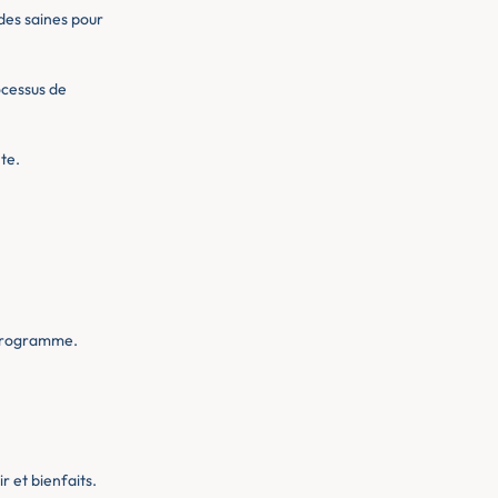
udes saines pour
ocessus de
te.
 programme.
r et bienfaits.