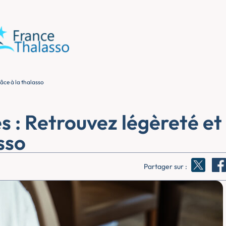
râce à la thalasso
s : Retrouvez légèreté et
sso
Partager sur :